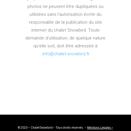
photos ne peuvent être dupliquées ou
utilisées sans l’autorisation écrite du
responsable de la publication du site
internet du chalet Snowbird. Toute
demande d’utilisation, de quelque nature
qu’elle soit, doit être adressée à
:
info@chalet-snowbird.fr
.
© 2020 – Chalet Snowbird – Tous droits réservés. –
Mentions Légales
•